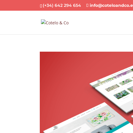
(+34) 642 294 654
info@coteloandco.e